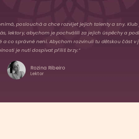
vnímá, poslouchá a chce rozvíjet jejich talenty a sny. Klub 
s, lektory, abychom je pochválili za jejich úspěchy a podr
a co správné není. Abychom rozvinuli tu dětskou část v jej
lnosti je nutí dospívat příliš brzy.“
Rozina Ribeiro
Lektor