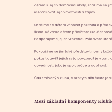
dětem s jejich domácími úkoly, snažíme se ji
identifikovat jejich možnosti a zájmy.
Snažíme se dětem věnovat pozitivitu a předev
škole. Dáváme dětem příležitost zkoušet nové vě
Podporujeme jejich vrozenou zvídavost, která
Pokoušíme se jim také představit normy každod
pokusit otevřít jejich svět, povzbudit je v tom,
dovednosti, jako je spolupráce a odolnost.
Čas strávený v klubu je pro tyto děti často j
Mezi základní komponenty Klubík