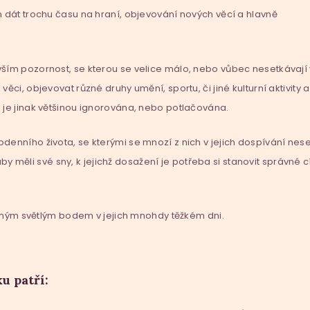
m dát trochu času na hraní, objevování nových věcí a hlavně
ším pozornost, se kterou se velice málo, nebo vůbec nesetkávají 
ci, objevovat různé druhy umění, sportu, či jiné kulturní aktivity a
 je jinak většinou ignorována, nebo potlačována.
enního života, se kterými se mnozí z nich v jejich dospívání neset
 aby měli své sny, k jejichž dosažení je potřeba si stanovit správné 
ediným světlým bodem v jejich mnohdy těžkém dni.
u patří: