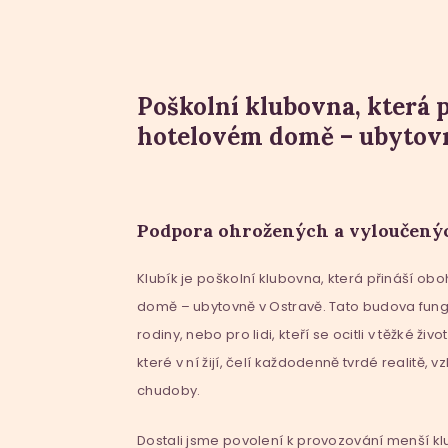
Poškolní klubovna, která p
hotelovém domě – ubytovn
Podpora ohrožených a vyloučenýc
Klubík je poškolní klubovna, která přináší oboh
domě – ubytovně v Ostravě. Tato budova fung
rodiny, nebo pro lidi, kteří se ocitli v těžké živ
které v ní žijí, čelí každodenně tvrdé realitě
chudoby.
Dostali jsme povolení k provozování menší k