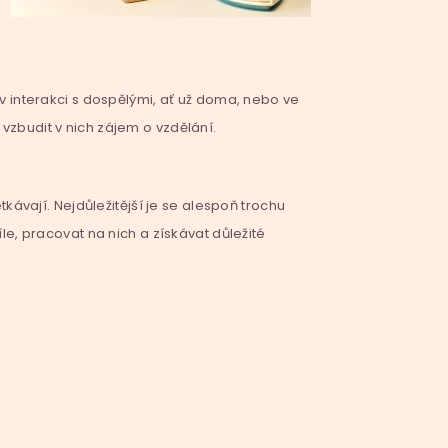
v interakci s dospělými, ať už doma, nebo ve
 vzbudit v nich zájem o vzdělání.
kávají. Nejdůležitější je se alespoň trochu
cíle, pracovat na nich a získávat důležité