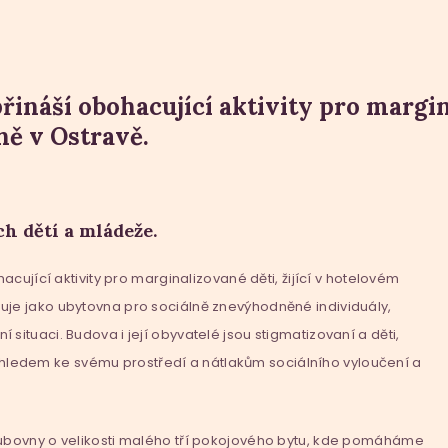
řináší obohacující aktivity pro margina
ě v Ostravě.
h dětí a mládeže.
acující aktivity pro marginalizované děti, žijící v hotelovém
uje jako ubytovna pro sociálně znevýhodněné individuály,
otní situaci. Budova i její obyvatelé jsou stigmatizovaní a děti,
, vzhledem ke svému prostředí a nátlakům sociálního vyloučení a
lubovny o velikosti malého tří pokojového bytu, kde pomáháme