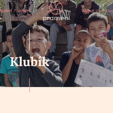
lávání
Umění
About Us
Kon
Klubík