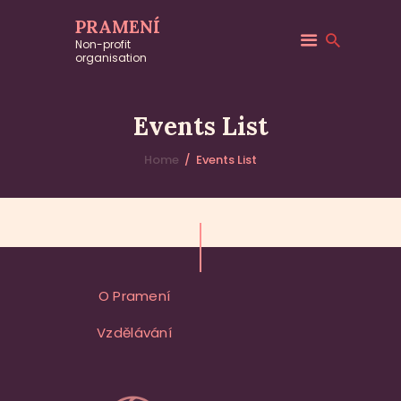
PRAMENÍ
Non-profit
organisation
EVENTS
Upcoming Events
and
Events List
Workshops
Home
Events List
O Pramení
Vzdělávání