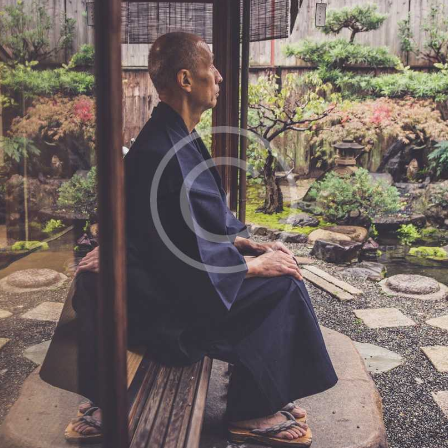
feugiat nulla facilisis at vero eros et
accumsan et iusto odio dignissim
qui blandit praesent luptatum zzril
delenit augue duis dolore.
Sed ut perspiciatis, unde omnis iste
natus error sit voluptatem
accusantium doloremque
laudantium, totam rem aperiam
eaque ipsa, quae ab illo inventore
veritatis et quasi architecto beatae
vitae dicta sunt, explicabo. nemo
enim ipsam voluptatem.
Lorem ipsum dolor sit amet
Consectetuer adipiscing elit
Diam nonummy nibh
euismod