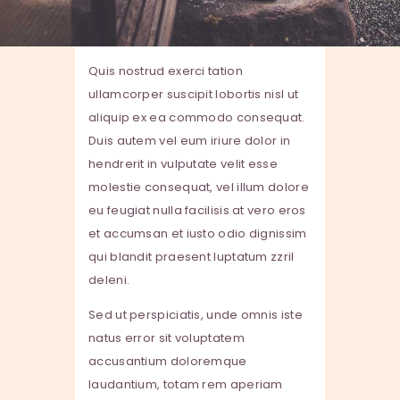
Tincidunt ut laoreet dolore
Aliquam erat volutpat ut wisi
Quis nostrud exerci tation
ullamcorper suscipit lobortis nisl ut
aliquip ex ea commodo consequat.
Duis autem vel eum iriure dolor in
hendrerit in vulputate velit esse
molestie consequat, vel illum dolore
eu feugiat nulla facilisis at vero eros
et accumsan et iusto odio dignissim
qui blandit praesent luptatum zzril
deleni.
Sed ut perspiciatis, unde omnis iste
natus error sit voluptatem
accusantium doloremque
laudantium, totam rem aperiam